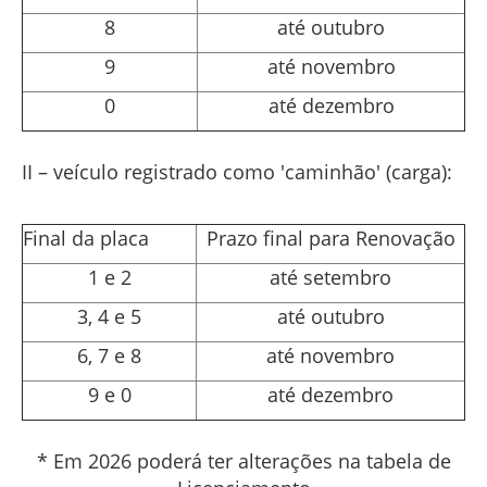
8
até outubro
9
até novembro
0
até dezembro
II – veículo registrado como 'caminhão' (carga):
Final da placa
Prazo final para Renovação
1 e 2
até setembro
3, 4 e 5
até outubro
6, 7 e 8
até novembro
9 e 0
até dezembro
* Em 2026 poderá ter alterações na tabela de